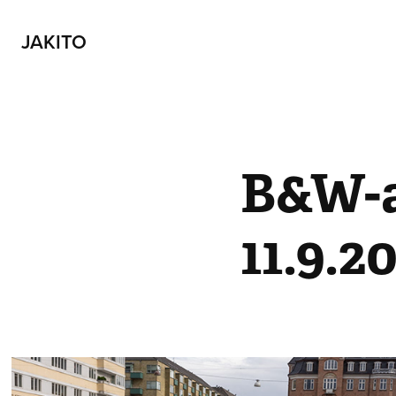
JAKITO
B&W-ar
11.9.2