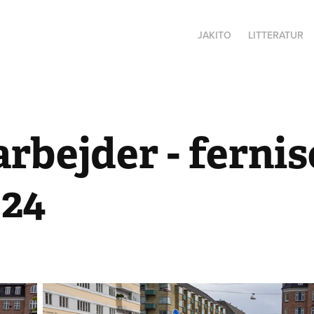
JAKITO
LITTERATUR
bejder - fernise
024